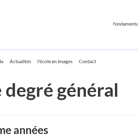
général
fondamenta
da
Actualités
l'école en images
Contact
 degré général
ème années