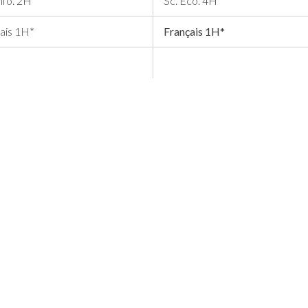
 Info. 2H
Sc. Eco. 4H
ais 1H*
Français 1H*