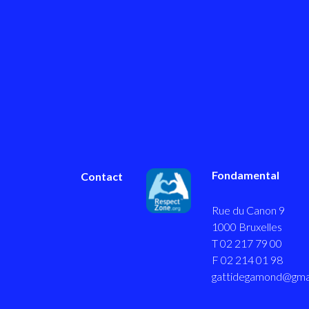
Fondamental
Contact
Rue du Canon 9
1000 Bruxelles
T 02 217 79 00
F 02 214 01 98
gattidegamond@gma