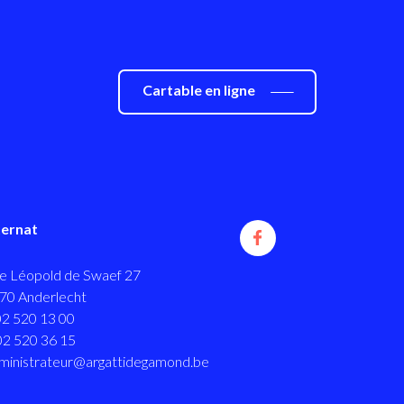
Cartable en ligne
ternat
e Léopold de Swaef 27
70 Anderlecht
02 520 13 00
02 520 36 15
ministrateur@argattidegamond.be