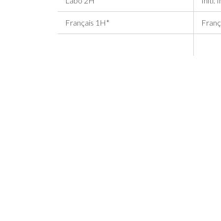
Labo 2H
Initi.
Français 1H*
Franç