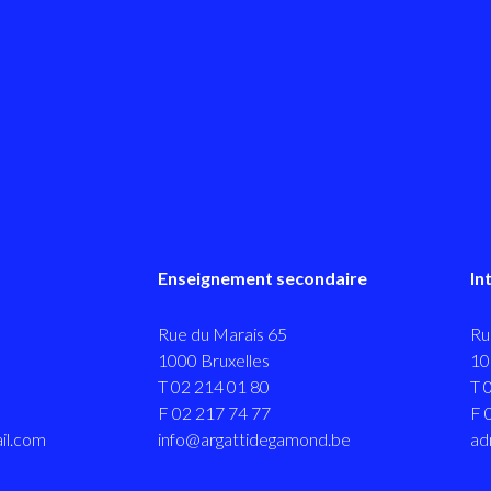
Enseignement secondaire
In
Rue du Marais 65
Ru
1000 Bruxelles
10
T 02 214 01 80
T 
F 02 217 74 77
F 
il.com
info@argattidegamond.be
ad