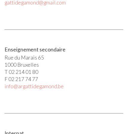
gattidegamond@gmail.com
Enseignement secondaire
Rue du Marais 65
1000 Bruxelles
T 02 214 01 80
F 02 217 74 77
info@argattidegamond.be
Internat