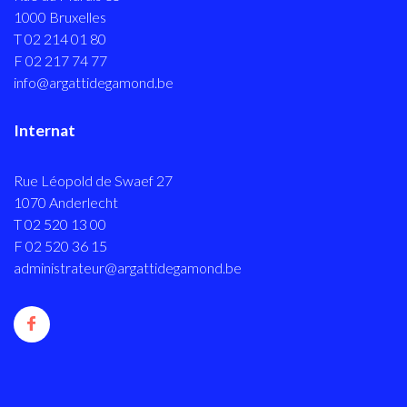
1000 Bruxelles
T 02 214 01 80
F 02 217 74 77
info@argattidegamond.be
Internat
Rue Léopold de Swaef 27
1070 Anderlecht
T 02 520 13 00
F 02 520 36 15
administrateur@argattidegamond.be