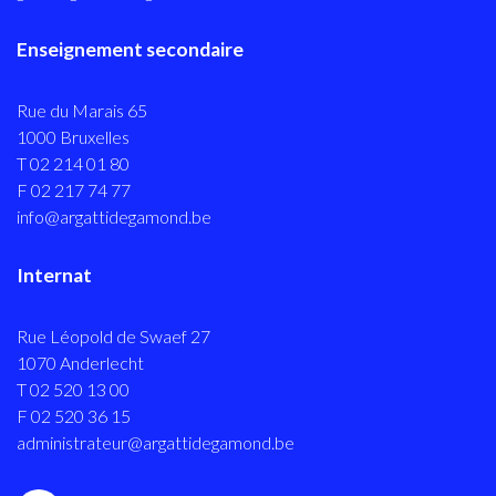
Enseignement secondaire
Rue du Marais 65
1000 Bruxelles
T 02 214 01 80
F 02 217 74 77
info@argattidegamond.be
Internat
Rue Léopold de Swaef 27
1070 Anderlecht
T 02 520 13 00
F 02 520 36 15
administrateur@argattidegamond.be