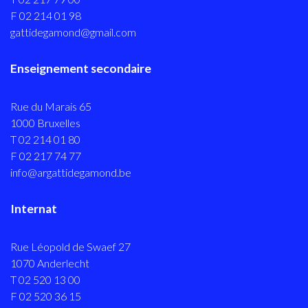
F 02 214 01 98
gattidegamond@gmail.com
Enseignement secondaire
Rue du Marais 65
1000 Bruxelles
T 02 214 01 80
F 02 217 74 77
info@argattidegamond.be
Internat
Rue Léopold de Swaef 27
1070 Anderlecht
T 02 520 13 00
F 02 520 36 15