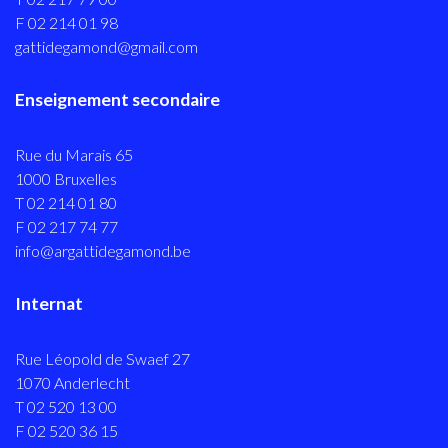
F 02 214 01 98
gattidegamond@gmail.com
Enseignement secondaire
Rue du Marais 65
1000 Bruxelles
T 02 214 01 80
F 02 217 74 77
info@argattidegamond.be
Internat
Rue Léopold de Swaef 27
1070 Anderlecht
T 02 520 13 00
F 02 520 36 15