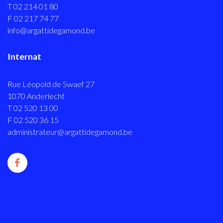
T 02 214 01 80
F 02 217 74 77
info@argattidegamond.be
Internat
Rue Léopold de Swaef 27
1070 Anderlecht
T 02 520 13 00
F 02 520 36 15
administrateur@argattidegamond.be