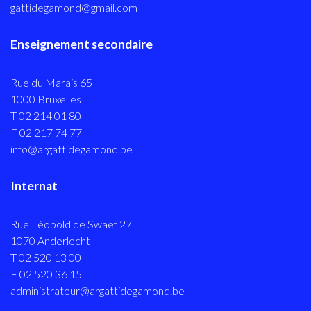
gattidegamond@gmail.com
Enseignement secondaire
Rue du Marais 65
1000 Bruxelles
T 02 214 01 80
F 02 217 74 77
info@argattidegamond.be
Internat
Rue Léopold de Swaef 27
1070 Anderlecht
T 02 520 13 00
F 02 520 36 15
administrateur@argattidegamond.be