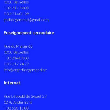
1000 Bruxelles
T 02 217 79 00
F 02 214 01 98
gattidegamond@gmail.com
Enseignement secondaire
Rue du Marais 65
1000 Bruxelles
T 02 214 01 80
F 02 217 74 77
info@argattidegamond.be
Internat
Rue Léopold de Swaef 27
1070 Anderlecht
T 02 520 13 00