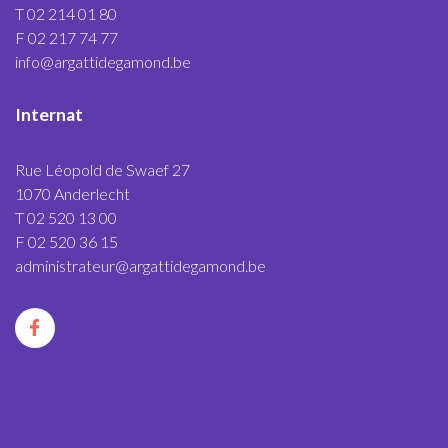
T 02 214 01 80
F 02 217 74 77
info@argattidegamond.be
Internat
Rue Léopold de Swaef 27
1070 Anderlecht
T 02 520 13 00
F 02 520 36 15
administrateur@argattidegamond.be