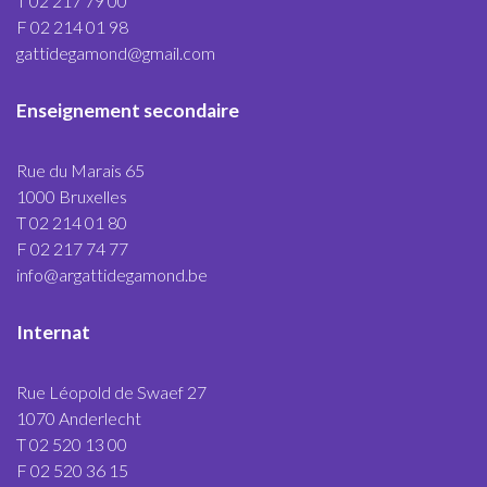
T 02 217 79 00
F 02 214 01 98
gattidegamond@gmail.com
Enseignement secondaire
Rue du Marais 65
1000 Bruxelles
T 02 214 01 80
F 02 217 74 77
info@argattidegamond.be
Internat
Rue Léopold de Swaef 27
1070 Anderlecht
T 02 520 13 00
F 02 520 36 15