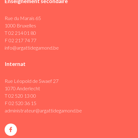
Enseignement secondaire
Rue du Marais 65
1000 Bruxelles
T 02 214 01 80
F 02 217 74 77
info@argattidegamond.be
Internat
Rue Léopold de Swaef 27
1070 Anderlecht
T 02 520 13 00
F 02 520 36 15
administrateur@argattidegamond.be