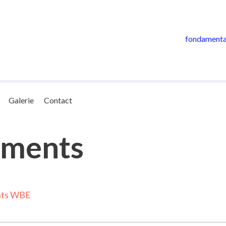
fondamenta
Galerie
Contact
uments
nts WBE