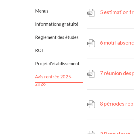
Menus
5 estimation fr
Informations gratuité
Règlement des études
6 motif absen
ROI
Projet d'établissement
7 réunion des 
Avis rentrée 2025-
2026
8 périodes rep
3 Rappel mat