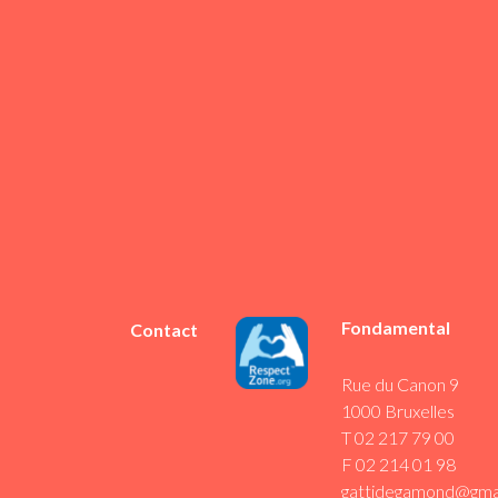
Fondamental
Contact
Rue du Canon 9
1000 Bruxelles
T 02 217 79 00
F 02 214 01 98
gattidegamond@gma