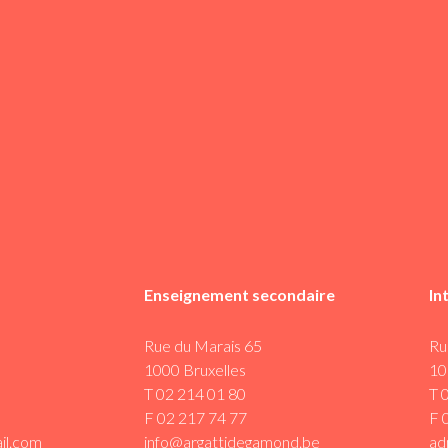
Enseignement secondaire
In
Rue du Marais 65
Ru
1000 Bruxelles
10
T 02 214 01 80
T 
F 02 217 74 77
F 
il.com
info@argattidegamond.be
ad