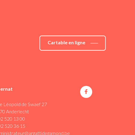
Cartable en ligne
ternat
e Léopold de Swaef 27
70 Anderlecht
02 520 13 00
02 520 36 15
ministrateur@argattidegamond.be