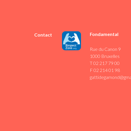
Fondamental
Contact
Rue du Canon 9
1000 Bruxelles
T 02 217 79 00
F 02 214 01 98
gattidegamond@gma