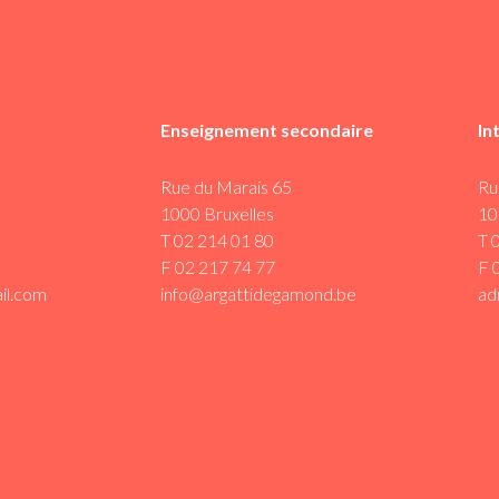
Enseignement secondaire
In
Rue du Marais 65
Ru
1000 Bruxelles
10
T 02 214 01 80
T 
F 02 217 74 77
F 
il.com
info@argattidegamond.be
ad