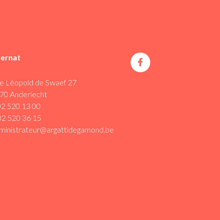
ternat
e Léopold de Swaef 27
70 Anderlecht
02 520 13 00
02 520 36 15
ministrateur@argattidegamond.be