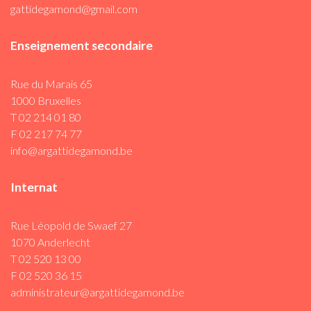
gattidegamond@gmail.com
Enseignement secondaire
Rue du Marais 65
1000 Bruxelles
T 02 214 01 80
F 02 217 74 77
info@argattidegamond.be
Internat
Rue Léopold de Swaef 27
1070 Anderlecht
T 02 520 13 00
F 02 520 36 15
administrateur@argattidegamond.be