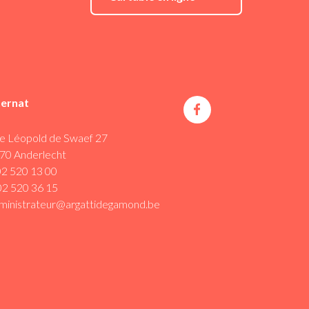
ternat
e Léopold de Swaef 27
70 Anderlecht
02 520 13 00
02 520 36 15
ministrateur@argattidegamond.be