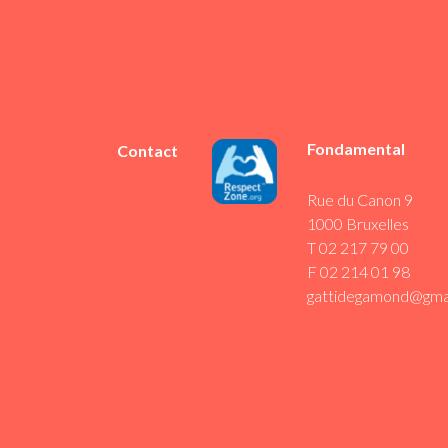
Fondamental
Contact
Rue du Canon 9
1000 Bruxelles
T 02 217 79 00
F 02 214 01 98
gattidegamond@gma