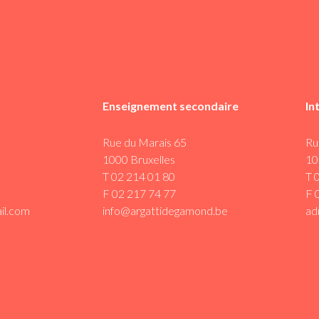
Enseignement secondaire
In
Rue du Marais 65
Ru
1000 Bruxelles
10
T 02 214 01 80
T 
F 02 217 74 77
F 
il.com
info@argattidegamond.be
ad