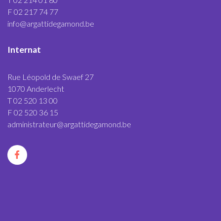
F 02 217 74 77
info@argattidegamond.be
Internat
Rue Léopold de Swaef 27
1070 Anderlecht
T 02 520 13 00
F 02 520 36 15
administrateur@argattidegamond.be