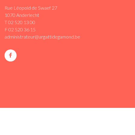
Rue Léopold de Swaef 27
1070 Anderlecht
T 02 520 13 00
F 02 520 36 15
administrateur@argattidegamond.be